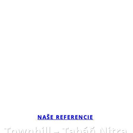
NAŠE REFERENCIE
Townhill – Tabáň Nitra