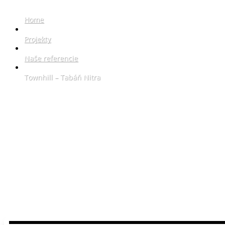
Home
9
Projekty
9
Naše referencie
9
Townhill – Tabáň Nitra