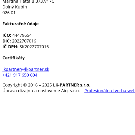
Martina Hattalu 3737/17C
Dolný Kubín
026 01
Fakturačné údaje
IČO:
44479654
DIČ:
2022707016
IČ-DPH:
SK2022707016
Certifikáty
lkpartner@lkpartner.sk
+421 917 650 694
Copyright © 2016 – 2025
LK-PARTNER s.r.o.
Úprava dizajnu a nastavenie Aio, s.r.o. –
Profesionálna t
vorba web