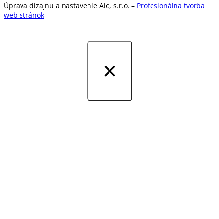
Úprava dizajnu a nastavenie Aio, s.r.o. –
Profesionálna t
vorba
web stránok
×
MENU