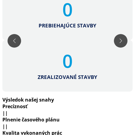
0
PREBIEHAJÚCE STAVBY
0
ZREALIZOVANÉ STAVBY
Výsledok našej snahy
Precíznosť
||
Plnenie časového plánu
||
Kvalita vykonaných prác