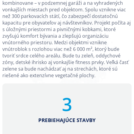
kombinovane – v podzemnej garáži a na vyhradených
vonkajších miestach pred objektom. Spolu vznikne viac
než 300 parkovacích státí, čo zabezpečí dostatočnú
kapacitu pre obyvateľov aj návštevníkov. Projekt počíta aj
s úložnými priestormi a pivničnými kobkami, ktoré
zvyšujú komfort bývania a zlepšujú organizáciu
vnútorného priestoru. Medzi objektmi vznikne
vnútroblok s rozlohou viac než 6 000 m², ktorý bude
tvoriť srdce celého areálu. Bude tu zeleň, oddychové
zóny, detské ihrisko aj vonkajšie fitness prvky. Veľká časť
zelene sa bude nachádzať aj na strechách, ktoré sú
riešené ako extenzívne vegetačné plochy.
3
PREBIEHAJÚCE STAVBY