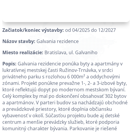
Začiatok/koniec výstavby:
od 04/2025 do 12/2027
Názov stavby:
Galvania rezidence
Miesto realizácie:
Bratislava, ul. Galvaniho
Popis:
Galvania rezidencie ponúka byty a apartmány v
lukratívnej mestskej časti Ružinov-Trnávka, v srdci
privátneho parku s rozlohou 6 000m² a oddychovými
zónami. Projekt ponúkne prevažne 1-, 2- a 3-izbové byty,
ktoré reflektujú dopyt po modernom mestskom bývaní.
Celý komplex by mal po dokončení obsahovať 302 bytov
a apartmánov. V parteri budov sa nachádzajú obchodné
a prevádzkové priestory, ktoré doplnia občiansku
vybavenosť v okolí. Súčasťou projektu bude aj detské
centrum a menšie prevádzky služieb, ktoré podporia
komunitný charakter bývania. Parkovanie je riešené